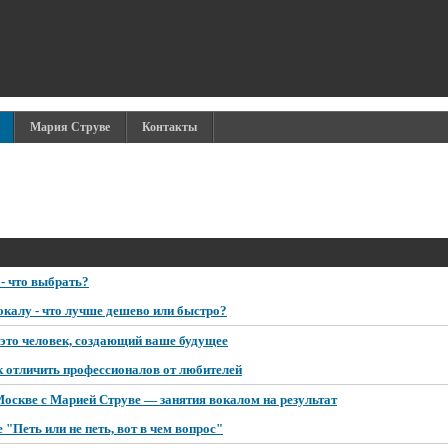
Мария Струве
Контакты
- что выбрать?
окалу - что лучше дешево или быстро?
 это человек, создающий ваше будущее
 отличить профессионалов от любителей
Москве с Марией Струве — занятия вокалом на результат
"Петь или не петь, вот в чем вопрос"