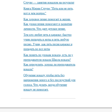
Струве — занятия вокалом на результат
Книга Марии Струве "Петь или не петь,
вот в чем вопрос"
Как хоровое пение помогает в жизни.
Как уроки пения помогают в развитии
личности. Что дает детское пение.
Тем кто любит петь в караоке: быстро
учим попадать в ноты и петь любую
песню. Учим, как петь песни караоке и
попадать во все ноты
Как понять по урокам вокала, есть ли у
преподавателя вокала Школа вокала?
Как определить, хорош ли преподаватель
вокала?
Обучение вокалу чтобы петь без
напряжения много и без последствий для
голоса. Что делать, когда обучение
вокалу не помогает.