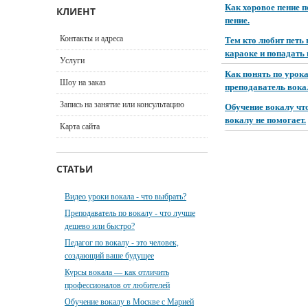
Как хоровое пение п
КЛИЕНТ
пение.
Контакты и адреса
Тем кто любит петь 
караоке и попадать 
Услуги
Как понять по урока
Шоу на заказ
преподаватель вока
Запись на занятие или консультацию
Обучение вокалу что
вокалу не помогает.
Карта сайта
СТАТЬИ
Видео уроки вокала - что выбрать?
Преподаватель по вокалу - что лучше
дешево или быстро?
Педагог по вокалу - это человек,
создающий ваше будущее
Курсы вокала — как отличить
профессионалов от любителей
Обучение вокалу в Москве с Марией