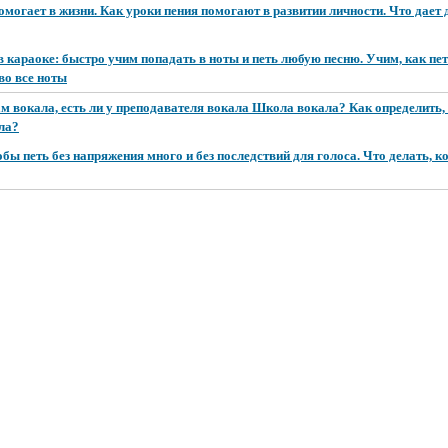
омогает в жизни. Как уроки пения помогают в развитии личности. Что дает 
в караоке: быстро учим попадать в ноты и петь любую песню. Учим, как пет
во все ноты
м вокала, есть ли у преподавателя вокала Школа вокала? Как определить,
ла?
бы петь без напряжения много и без последствий для голоса. Что делать, к