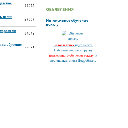
детское
22975
ОБЪЯВЛЕНИЯ
ь песни
27667
Интенсивное обучение
вокалу
 хорош ли
34042
огда обучение
Голос и успех
идут вместе.
22871
Набираем экспресс-группу
интенсивного обучения вокалу
и
постановки голоса
Подробнее...