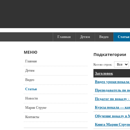
Главная
Детям
Видео
Статьи
МЕНЮ
Подкатегории
Главная
Кол-во строк:
Детям
Заголовок
Видео
Видео уроки вокала 
Статьи
Преподаватель по в
Новости
Педагог по вокалу -
Курсы вокала — как
Мария Струве
Обучение вокалу в 
Контакты
Книга Марии Струве 