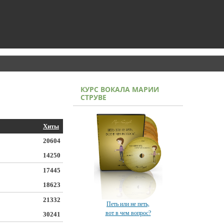
КУРС ВОКАЛА МАРИИ
СТРУВЕ
Хиты
20604
14250
17445
18623
21332
Петь или не петь,
вот в чем вопрос?
30241