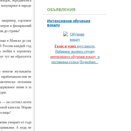
певцов, передавались
 популярное в народе
ОБЪЯВЛЕНИЯ
 например, горловое
Интенсивное обучение
вокалу
театров и филармоний
на до страны!
олько в Минске до сих
 В России каждый год
Голос и успех
идут вместе.
за любви к хоровому
Набираем экспресс-группу
уг тут же образуется
интенсивного обучения вокалу
и
постановки голоса
Подробнее...
ов многие музыканты
 зарабатывали они не
актически половина
церковное пение и за
едно.
ы — он состоял почти
оровой капеллы Марии
толицы!
пение умирает от года
орниками. А ведь не