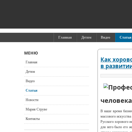
Главная
Детям
Видео
Статьи
МЕНЮ
Как хоров
Главная
в развитии
Детям
Видео
Статьи
человека
Новости
Мария Струве
В наше время бизне
массового искусства
Контакты
Русского хорового ис
для него было его ж