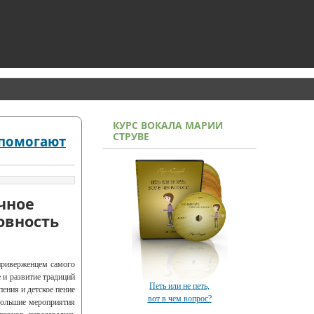
КУРС ВОКАЛА МАРИИ
СТРУВЕ
 помогают
чное
овность
приверженцем самого
 и развитие традиций
Петь или не петь,
пения и детское пение
вот в чем вопрос?
 большие мероприятия