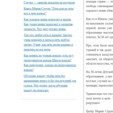
поющая страна — это
Струве — занятия вокалом на результат
свобода самовыражен
Книга Марии Струве "Петь или не петь,
хорового пения убива
вот в чем вопрос"
Как-то в Минске уже
Как хоровое пение помогает в жизни.
музыкальным уклоно
Как уроки пения помогают в развитии
нормой жизни уже 
личности. Что дает детское пение.
образования выступ
Тем кто любит петь в караоке: быстро
ответил: За 50 лет с
учим попадать в ноты и петь любую
песню. Учим, как петь песни караоке и
При этом были назв
попадать во все ноты
стражей и так далее
становиться когда п
Как понять по урокам вокала, есть ли у
замечает, он общает
преподавателя вокала Школа вокала?
области искусства, 
Как определить, хорош ли преподаватель
вокала?
На 20-летии Детской
Обучение вокалу чтобы петь без
образованием, у них
напряжения много и без последствий для
веселых случаев на 
голоса. Что делать, когда обучение
милиции, перевоспита
вокалу не помогает.
Удивительно что сто
свои мечты и цели. 
разрушать!
Центр Марии Струве 