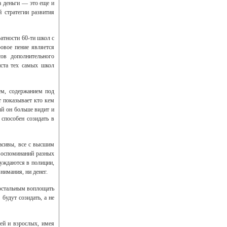
а деньги — это еще и
й стратегии развития
атности 60-ти школ с
овое пение является
ов дополнительного
иста тех самых школ
ем, содержанием под
т показывает кто кем
ый он больше видит и
 способен созидать в
расивы, все с высшим
 воспоминаний разных
нуждаются в полиции,
нимания, ни денег.
 остальным воплощать
будут созидать, а не
тей и взрослых, имея