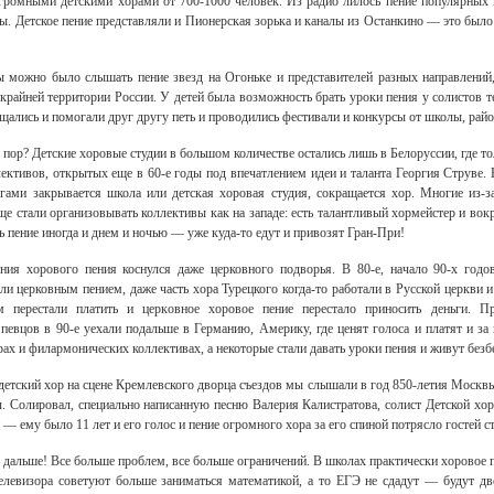
громными детскими хорами от 700-1000 человек. Из радио лилось пение популярных 
ы. Детское пение представляли и Пионерская зорька и каналы из Останкино — это было
ы можно было слышать пение звезд на Огоньке и представителей разных направлений,
скрайней территории России. У детей была возможность брать уроки пения у солистов 
ались и помогали друг другу петь и проводились фестивали и конкурсы от школы, райо
 пор? Детские хоровые студии в большом количестве остались лишь в Белоруссии, где т
ективов, открытых еще в 60-е годы под впечатлением идеи и таланта Георгия Струве.
гами закрывается школа или детская хоровая студия, сокращается хор. Многие из-
е стали организовывать коллективы как на западе: есть талантливый хормейстер и вокр
 пение иногда и днем и ночью — уже куда-то едут и привозят Гран-При!
ния хорового пения коснулся даже церковного подворья. В 80-е, начало 90-х год
и церковным пением, даже часть хора Турецкого когда-то работали в Русской церкви и
 перестали платить и церковное хоровое пение перестало приносить деньги. Пр
евцов в 90-е уехали подальше в Германию, Америку, где ценят голоса и платят и за 
рах и филармонических коллективах, а некоторые стали давать уроки пения и живут безб
етский хор на сцене Кремлевского дворца съездов мы слышали в год 850-летия Москв
. Солировал, специально написанную песню Валерия Калистратова, солист Детской х
— ему было 11 лет и его голос и пение огромного хора за его спиной потрясло гостей с
ь дальше! Все больше проблем, все больше ограничений. В школах практически хоровое 
елевизора советуют больше заниматься математикой, а то ЕГЭ не сдадут — будут дв