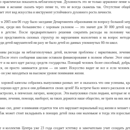
 практически показатель неблагополучия. Духовность это не только церковное пение з
ия и желание сказать через пение то, что не всегда скажешь так. Отсутствие обще
ет этот вид искусства и инструмент устойчивого духовного роста личности.
 в 2005 или 06 году было заседание Департамента образования по вопросу большой затр
м, среди них большинство с хоровым уклоном — это значит для 30 000 детей хор
в детстве. После предварительного решения сократить расходы на половину час
ил представитель силовых структур по нарушениям малолетних и на вопрос метод
реди детей нарушителей ни разу не было детей из данных упомянутых 60-ти школ.
аны расходы на неблагополучных детей, включая проблемы с наркотиками, лечени
. После этого сообщения школам оставили финансирование в полном объеме. Этот опы
оет и на кого идет расход средств государства. Поющий человек более способный, добр
ся, он просто занимается делом — он занят. Искусство видят не все и если человек
то он уже находиться на высоком уровне понимания жизни.
 хоровой капеллы собрались выпускники разных лет и оказалось что они успешны, к
 хорошо идут дела и они добиваются своих целей! На встрече было много рассказов и
гастролях, в певческих лагерях, конкурсах. Эти выпускники стали людьми, которые не 
нии, лечении, помощи, наоборот, на таких держится наше общество, не тратя на них ни в
лько сил, денег и внимания отдается тем кто нарушает нормальный ход жизни и мешает
Так может стоит вкладывать в поющих детей пока они маленькие и тогда эти взрослые 
и коллектив Центра уже 23 года создает эстетику и замечательно учит созидать де