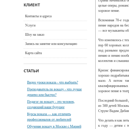
страны начинались о
КЛИЕНТ
целые оперы, романс
хоровое пение.
Контакты и адреса
Вспоминая 70-е год
Услуги
пение народов на бе
— все музыканты общ
Шоу на заказ
Что изменилось с тех
Запись на занятие или консультацию
пор 60 хоровых колл
под разными предло
Карта сайта
пению и пению вообщ
коллектив и слышишь
СТАТЬИ
Кризис финансирова
хорошо подрабатывал
мало. А потом там
Видео уроки вокала - что выбрать?
квалифицированных п
Преподаватель по вокалу - что лучше
хоровое пение в теат
дешево или быстро?
Последний большой д
Педагог по вокалу - это человек,
из 500 детей Москвы
создающий ваше будущее
Струве Вадим Дябин 
Курсы вокала — как отличить
профессионалов от любителей
Что делать и как пет
к году — детям с т
Обучение вокалу в Москве с Марией