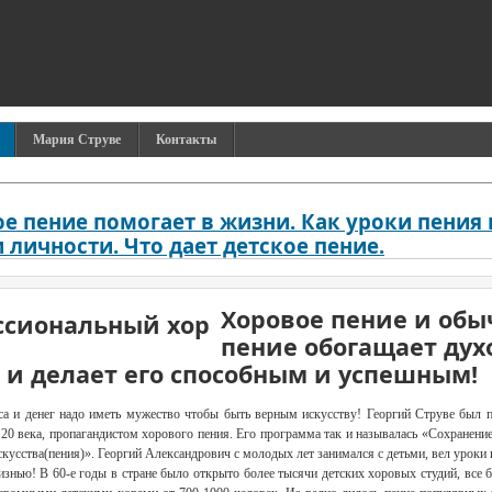
Мария Струве
Контакты
ое пение помогает в жизни. Как уроки пения
 личности. Что дает детское пение.
Хоровое пение и обы
пение обогащает дух
 и делает его способным и успешным!
са и денег надо иметь мужество чтобы быть верным искусству! Георгий Струве был 
 20 века, пропагандистом хорового пения. Его программа так и называлась «Сохранение
кусства(пения)». Георгий Александрович с молодых лет занимался с детьми, вел уроки 
изнью! В 60-е годы в стране было открыто более тысячи детских хоровых студий, все