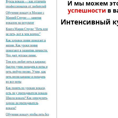
И мы можем эт
Курсы вокала — как отличить
профессионалов от любителей
успешности
в в
Обучение вокалу в Москве с
Марией Струве — занятия
Интенсивный ку
вокалом на результат
Книга Марии Струве "Петь или
не петь, вот в чем вопрос"
Как хоровое пение помогает в
жизни. Как уроки пения
помогают в развитии личности.
Что дает детское пение.
Тем кто любит петь в караоке:
быстро учим попадать в ноты и
петь любую песню. Учим, как
петь песни караоке и попадать
во все ноты
Как понять по урокам вокала,
есть ли у преподавателя вокала
Школа вокала? Как определить,
хорош ли преподаватель
вокала?
Обучение вокалу чтобы петь без