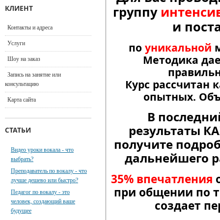
КЛИЕНТ
группу
интенсив
и пост
Контакты и адреса
Услуги
по
уникальной
Методика дае
Шоу на заказ
правиль
Запись на занятие или
Курс рассчитан 
консультацию
опытных. Объе
Карта сайта
В последни
результаты К
СТАТЬИ
получите подро
Видео уроки вокала - что
дальнейшего р
выбрать?
Преподаватель по вокалу - что
35% впечатления
о
лучше дешево или быстро?
при общении по т
Педагог по вокалу - это
человек, создающий ваше
создает пе
будущее