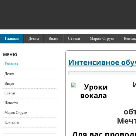
Главная
Детям
Видео
Статьи
Мария Струве
Конта
МЕНЮ
Интенсивное обу
Главная
Детям
Видео
Статьи
Новости
об
Мария Струве
Мечт
Контакты
Для вас проводи