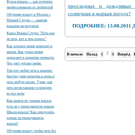
Курсы вокала — как отличить
прохладных и дождливых 
профессионалов от любителей
солнечная и жаркая погода?
Обучение вокалу в Москве с
Марией Струве — занятия
ПОДРОБНЕЕ: 13.08.201
вокалом на результат
Книга Марии Струве "Петь или
не петь, вот в чем вопрос"
Как хоровое пение помогает в
жизни. Как уроки пения
2
В начало
Назад
1
3
Вперёд
помогают в развитии личности.
Что дает детское пение.
Тем кто любит петь в караоке:
быстро учим попадать в ноты и
петь любую песню. Учим, как
петь песни караоке и попадать
во все ноты
Как понять по урокам вокала,
есть ли у преподавателя вокала
Школа вокала? Как определить,
хорош ли преподаватель
вокала?
Обучение вокалу чтобы петь без