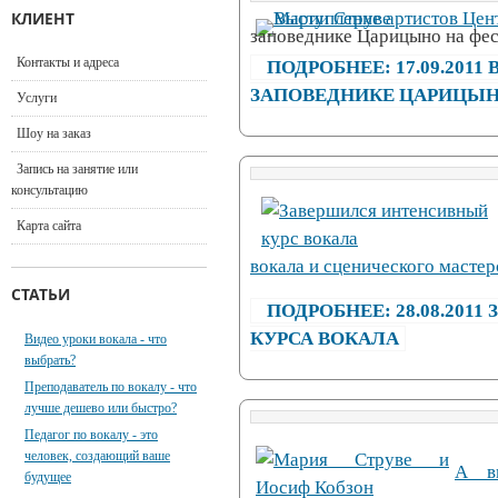
КЛИЕНТ
заповеднике Царицыно на фес
Контакты и адреса
ПОДРОБНЕЕ: 17.09.201
ЗАПОВЕДНИКЕ ЦАРИЦЫ
Услуги
Шоу на заказ
Запись на занятие или
консультацию
Карта сайта
вокала и сценического мастер
СТАТЬИ
ПОДРОБНЕЕ: 28.08.20
КУРСА ВОКАЛА
Видео уроки вокала - что
выбрать?
Преподаватель по вокалу - что
лучше дешево или быстро?
Педагог по вокалу - это
человек, создающий ваше
А вы
будущее