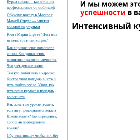
И мы можем эт
Курсы вокала — как отличить
профессионалов от любителей
успешности
в в
Обучение вокалу в Москве с
Марией Струве — занятия
Интенсивный ку
вокалом на результат
Книга Марии Струве "Петь или
не петь, вот в чем вопрос"
Как хоровое пение помогает в
жизни. Как уроки пения
помогают в развитии личности.
Что дает детское пение.
Тем кто любит петь в караоке:
быстро учим попадать в ноты и
петь любую песню. Учим, как
петь песни караоке и попадать
во все ноты
Как понять по урокам вокала,
есть ли у преподавателя вокала
Школа вокала? Как определить,
хорош ли преподаватель
вокала?
Обучение вокалу чтобы петь без