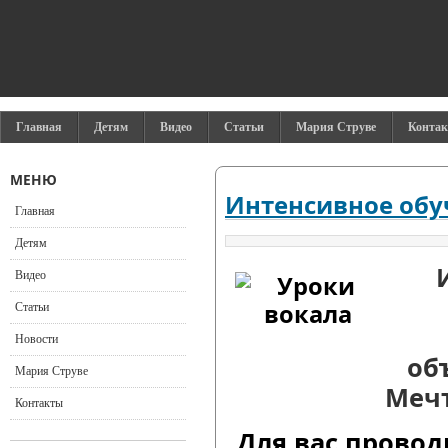
Главная
Детям
Видео
Статьи
Мария Струве
Конта
МЕНЮ
Интенсивное обу
Главная
Детям
Видео
Статьи
Новости
об
Мария Струве
Мечт
Контакты
Для вас проводи