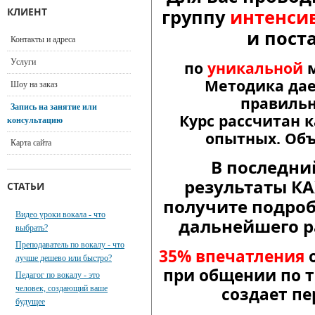
КЛИЕНТ
группу
интенсив
и пост
Контакты и адреса
Услуги
по
уникальной
Методика дае
Шоу на заказ
правиль
Запись на занятие или
Курс рассчитан 
консультацию
опытных. Объе
Карта сайта
В последни
результаты К
СТАТЬИ
получите подро
Видео уроки вокала - что
дальнейшего р
выбрать?
Преподаватель по вокалу - что
35% впечатления
о
лучше дешево или быстро?
при общении по т
Педагог по вокалу - это
человек, создающий ваше
создает пе
будущее